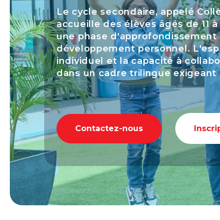
Le cycle secondaire, appelé Coll
accueille des élèves âgés de 11 à
une phase d'approfondissement 
développement personnel. L'esprit
individuel et la capacité à colla
dans un cadre trilingue exigeant 
Contactez-nous
Inscri