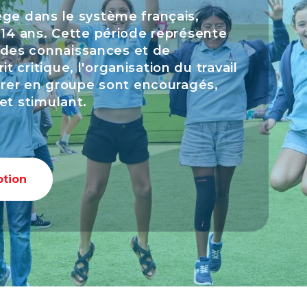
ège dans le système français,
 14 ans. Cette période représente
des connaissances et de
 critique, l'organisation du travail
borer en groupe sont encouragés,
et stimulant.
ption