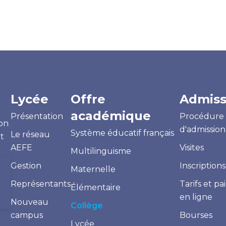
Lycée
Offre
Admiss
académique
Présentation
Procédure
on
d'admission
Système éducatif français
Le réseau
et
AEFE
Visites
Multilinguisme
Gestion
Inscriptions
Maternelle
Représentants
Tarifs et p
Élémentaire
en ligne
Nouveau
Collège
campus
Bourses
Lycée