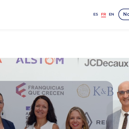
No
ES
FR
EN