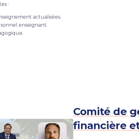
es :
seignement actualisées.
rsonnel enseignant.
agogique.
Comité de ge
financière e