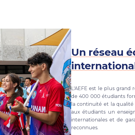
Un réseau éd
internationa
L'AEFE est le plus grand 
de 400 000 étudiants for
la continuité et la qualit
aux étudiants un ensei
internationales et de gar
reconnues.