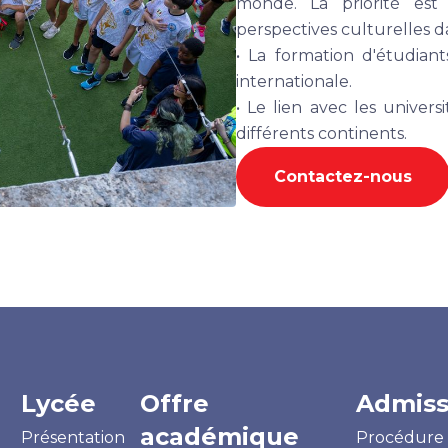
monde. La priorité est 
perspectives culturelles 
• La formation d'étudiant
internationale.
• Le lien avec les univers
différents continents.
Contactez-nous
Lycée
Offre
Admiss
académique
Présentation
Procédure