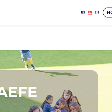
No
ES
FR
EN
 AEFE