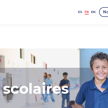
No
ES
FR
EN
scolaires