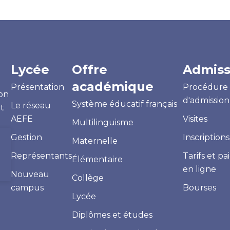
Lycée
Offre
Admiss
académique
Présentation
Procédure
on
d'admission
Système éducatif français
Le réseau
et
AEFE
Visites
Multilinguisme
Gestion
Inscriptions
Maternelle
Représentants
Tarifs et p
Élémentaire
en ligne
Nouveau
Collège
campus
Bourses
Lycée
Diplômes et études