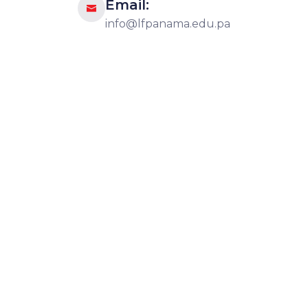
Email:

info@lfpanama.edu.pa