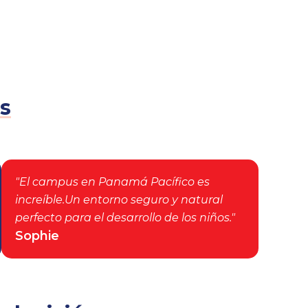
s
"El campus en Panamá Pacífico es
increíble.Un entorno seguro y natural
perfecto para el desarrollo de los niños."
Sophie