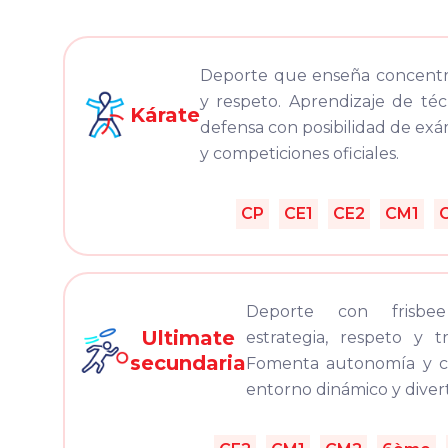
Deporte que enseña concentra
y respeto. Aprendizaje de té
Kárate
defensa con posibilidad de ex
y competiciones oficiales.
CP
CE1
CE2
CM1
Deporte con frisb
Ultimate
estrategia, respeto y t
secundaria
Fomenta autonomía y c
entorno dinámico y divert