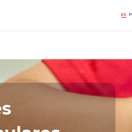
ES
F
es