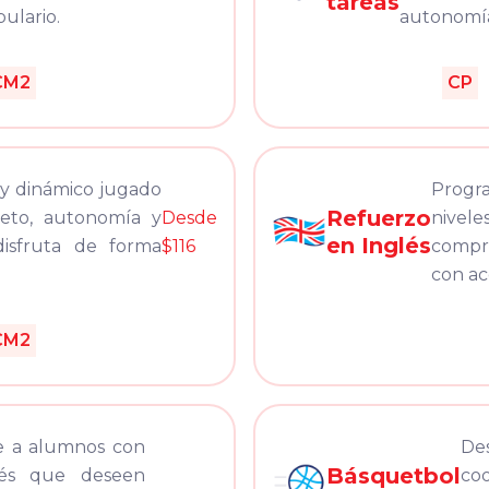
tareas
ulario.
autonomía 
CM2
CP
 y dinámico jugado
Progra
Refuerzo
peto, autonomía y
Desde
nivele
en Inglés
disfruta de forma
$116
compre
con a
CM2
te a alumnos con
De
Básquetbol
lés que deseen
co