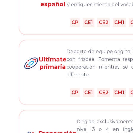
español
y enriquecimiento del vocab
CP
CE1
CE2
CM1
Deporte de equipo original
Ultimate
con frisbee. Fomenta res
primaria
cooperación mientras se 
diferente.
CP
CE1
CE2
CM1
Dirigida exclusivamen
nivel 3 o 4 en ing