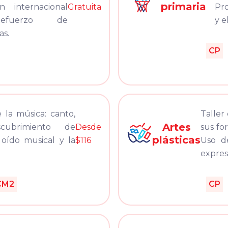
primaria
n internacional
Gratuita
Pro
 Refuerzo de
y e
as.
CP
 la música: canto,
Taller
Artes
cubrimiento de
Desde
sus fo
plásticas
 oído musical y la
$116
Uso de
expres
CM2
CP