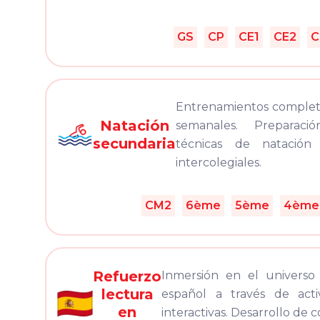
GS
CP
CE1
CE2
C
Entrenamientos completo
Natación
semanales. Preparac
secundaria
técnicas de natación
intercolegiales.
CM2
6ème
5ème
4ème
Refuerzo
Inmersión en el universo
lectura
español a través de acti
en
interactivas. Desarrollo de 