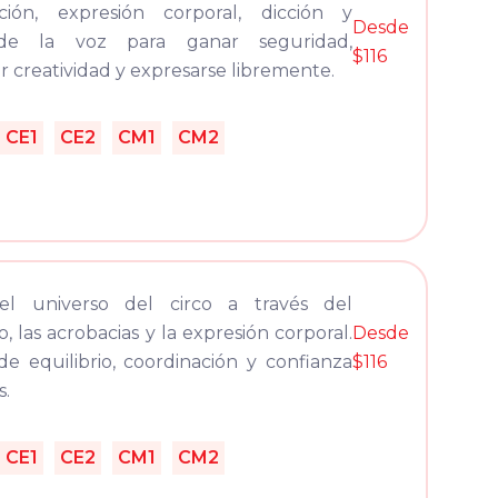
ación, expresión corporal, dicción y
Desde
 de la voz para ganar seguridad,
$116
ar creatividad y expresarse libremente.
CE1
CE2
CM1
CM2
el universo del circo a través del
, las acrobacias y la expresión corporal.
Desde
de equilibrio, coordinación y confianza
$116
s.
CE1
CE2
CM1
CM2