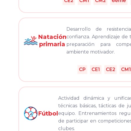
CE2
CM1
CM2
6ème
Desarrollo de resistenci
Natación
confianza. Aprendizaje de 
primaria
preparación para comp
ambiente motivador.
CP
CE1
CE2
CM1
Actividad dinámica y unifi
técnicas básicas, tácticas de 
Fútbol
equipo. Entrenamientos regul
de participar en competiciones
clubes.