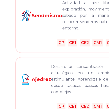
Actividad al aire l
exploración, movimient
Senderismo
sábado por la maña
recorrer senderos natur
entorno.
CP
CE1
CE2
CM1
Desarrollar concentración, 
estratégico en un ambi
Ajedrez
estimulante. Aprendizaje de
desde tácticas básicas ha
complejas.
CP
CE1
CE2
CM1