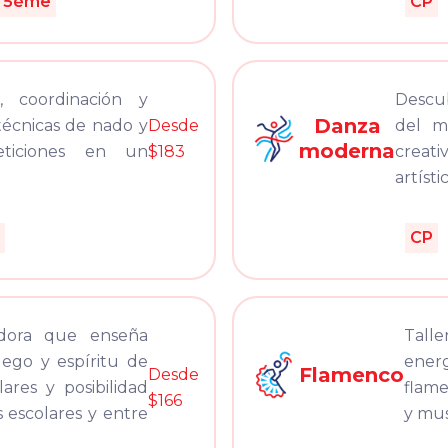
5ème
CP
a, coordinación y
Descu
Danza
técnicas de nado y
Desde
del mo
moderna
eticiones en un
$183
creati
artíst
CP
cadora que enseña
Tall
juego y espíritu de
ener
Flamenco
Desde
ares y posibilidad
flame
$166
 escolares y entre
y mus