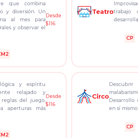
ibre que combina
Improvis
Teatro
o y diversión. Un
trabajo
Desde
na al mes para
desarroll
$116
ales y observar el
CP
CM2
lógica y espíritu
Descubrir 
ente relajado y
malabarismo
Circo
Desde
 reglas del juego,
Desarrollo 
$116
sta aperturas más
en sí mismo
CP
CM2