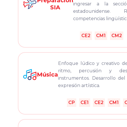
Preparación
ingresar a la secció
SIA
estadounidense.
competencias lingüístic
CE2
CM1
CM2
Enfoque lúdico y creativo de
ritmo, percusión y des
Música
instrumentos. Desarrollo del
expresión artística.
CP
CE1
CE2
CM1