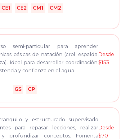
CE1
CE2
CM1
CM2
rso semi-particular para aprender
nicas básicas de natación (crol, espalda,
Desde
za). Ideal para desarrollar coordinación,
$153
istencia y confianza en el agua.
GS
CP
ranquilo y estructurado supervisado
tes para repasar lecciones, realizar
Desde
os y profundizar conceptos. Fomenta
$70