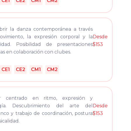
CE1
CE2
CM1
CM2
brir la danza contemporánea a través
vimiento, la expresión corporal y la
Desde
vidad. Posibilidad de presentaciones
$153
icas en colaboración con clubes.
CE1
CE2
CM1
CM2
er centrado en ritmo, expresión y
gía. Descubrimiento del arte del
Desde
nco y trabajo de coordinación, postura
$153
icalidad.