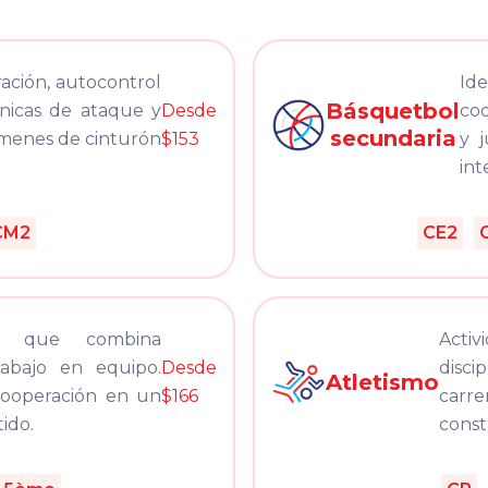
ción, autocontrol
Ide
Básquetbol
cnicas de ataque y
Desde
coo
secundaria
ámenes de cinturón
$153
y j
int
CM2
CE2
ee que combina
Activ
rabajo en equipo.
Desde
disc
Atletismo
ooperación en un
$166
carre
ido.
const