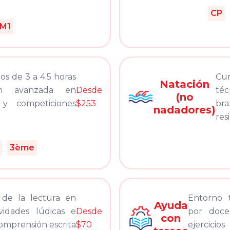
CP
M1
s de 3 a 4.5 horas
Cu
Natación
ión avanzada en
Desde
téc
(no
 y competiciones
$253
bra
nadadores)
res
3ème
 de la lectura en
Entorno t
Ayuda
vidades lúdicas e
Desde
por docen
con
comprensión escrita
$70
ejercici