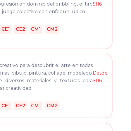
gresión en dominio del dribbling, el tiro
$116
l juego colectivo con enfoque lúdico.
CE1
CE2
CM1
CM2
 creativo para descubrir el arte en todas
rmas: dibujo, pintura, collage, modelado.
Desde
 diversos materiales y texturas para
$116
ar creatividad.
CE1
CE2
CM1
CM2