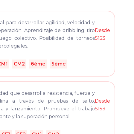
al para desarrollar agilidad, velocidad y
peración. Aprendizaje de dribbling, tiro
Desde
uego colectivo. Posibilidad de torneos
$153
ercolegiales.
CM1
CM2
6ème
5ème
idad que desarrolla resistencia, fuerza y
iplina a través de pruebas de salto,
Desde
ra y lanzamiento. Promueve el trabajo
$153
ante y la superación personal.